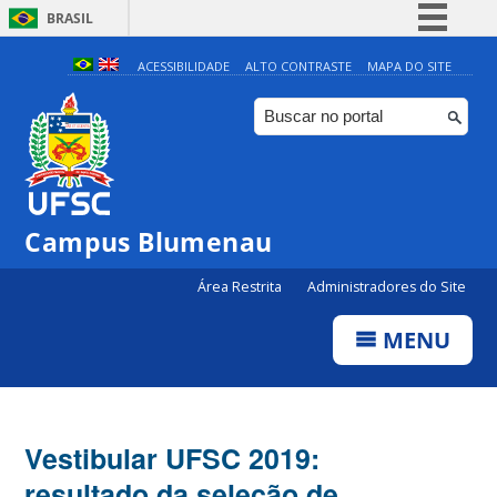
BRASIL
Simplifique!
ACESSIBILIDADE
ALTO CONTRASTE
MAPA DO SITE
Comunica BR
Participe
Acesso à informação
Legislação
Campus Blumenau
Canais
Área Restrita
Administradores do Site
MENU
Vestibular UFSC 2019:
resultado da seleção de