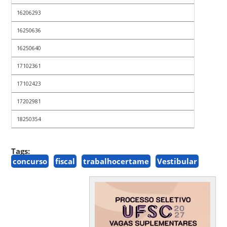
16206293
16250636
16250640
17102361
17102423
17202981
18250354
Tags:
concurso
fiscal
trabalhocertame
Vestibular