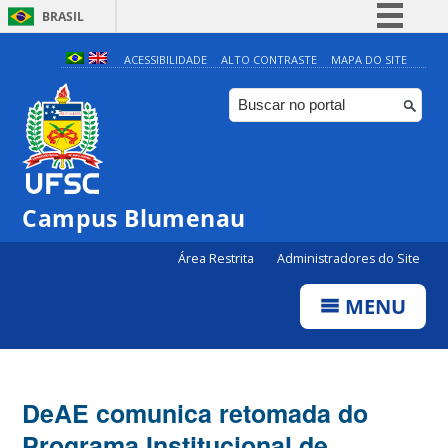
BRASIL
Simplifique!
ACESSIBILIDADE
ALTO CONTRASTE
MAPA DO SITE
Comunica BR
Participe
Acesso à informação
Legislação
Campus Blumenau
Canais
Área Restrita
Administradores do Site
MENU
DeAE comunica retomada do
Programa Institucional de