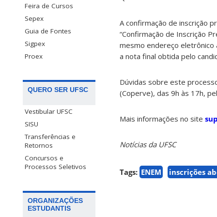
Feira de Cursos
Sepex
A confirmação de inscrição pr
Guia de Fontes
“Confirmação de Inscrição Pre
Sigpex
mesmo endereço eletrônico a 
a nota final obtida pelo candi
Proex
Dúvidas sobre este processo
QUERO SER UFSC
(Coperve), das 9h às 17h, pe
Vestibular UFSC
Mais informações no site
sup
SISU
Transferências e
Notícias da UFSC
Retornos
Concursos e
Processos Seletivos
Tags:
ENEM
inscrições ab
ORGANIZAÇÕES
ESTUDANTIS