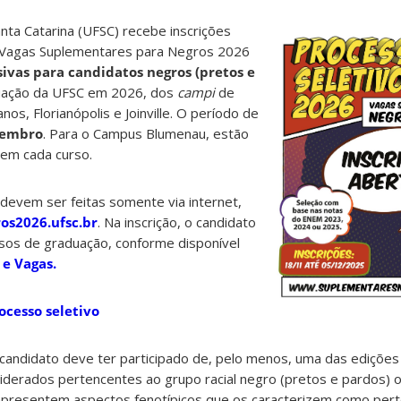
nta Catarina (UFSC) recebe inscrições
e Vagas Suplementares para Negros 2026
sivas para candidatos negros (pretos e
uação da UFSC em 2026, dos
campi
de
nos, Florianópolis e Joinville. O período de
zembro
. Para o Campus Blumenau, estão
em cada curso.
 devem ser feitas somente via internet,
os2026.ufsc.br
. Na inscrição, o candidato
sos de graduação, conforme disponível
 e Vagas.
ocesso seletivo
o candidato deve ter participado de, pelo menos, uma das ediçõ
iderados pertencentes ao grupo racial negro (pretos e pardos) 
apresentem aspectos fenotípicos que os caracterizem como per