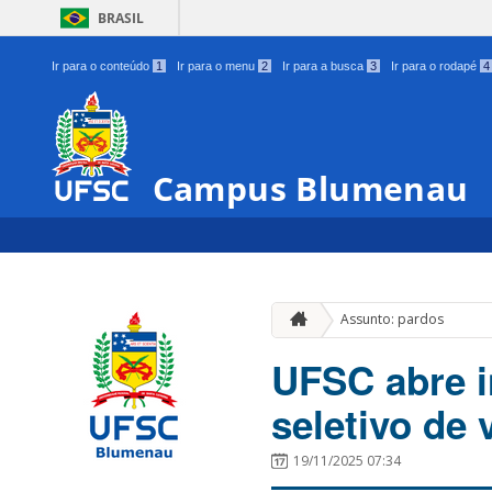
BRASIL
Ir para o conteúdo
1
Ir para o menu
2
Ir para a busca
3
Ir para o rodapé
4
Campus Blumenau
Assunto: pardos
UFSC abre i
seletivo de
19/11/2025 07:34