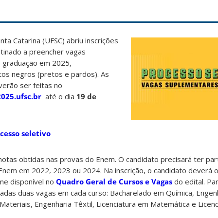
nta Catarina (UFSC) abriu inscrições
stinado a preencher vagas
e graduação em 2025,
tos negros (pretos e pardos). As
verão ser feitas no
025.ufsc.br
até o dia
19 de
ocesso seletivo
 notas obtidas nas provas do Enem. O candidato precisará ter par
nem em 2022, 2023 ou 2024. Na inscrição, o candidato deverá 
me disponível no
Quadro Geral de Cursos e Vagas
do edital. P
adas duas vagas em cada curso: Bacharelado em Química, Engenh
ateriais, Engenharia Têxtil, Licenciatura em Matemática e Licen