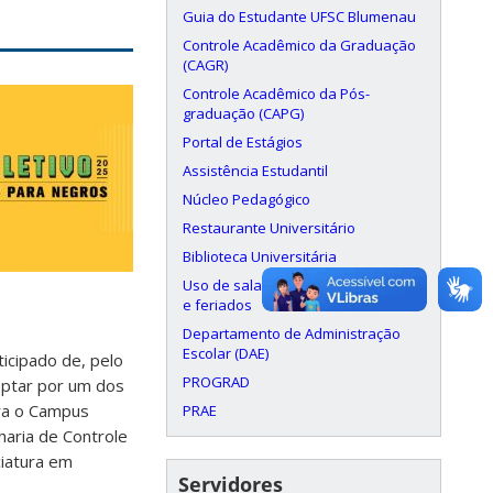
Guia do Estudante UFSC Blumenau
Controle Acadêmico da Graduação
(CAGR)
Controle Acadêmico da Pós-
graduação (CAPG)
Portal de Estágios
Assistência Estudantil
Núcleo Pedagógico
Restaurante Universitário
Biblioteca Universitária
Uso de salas aos finais de semana
e feriados
Departamento de Administração
Escolar (DAE)
ticipado de, pelo
PROGRAD
optar por um dos
ara o Campus
PRAE
aria de Controle
ciatura em
Servidores