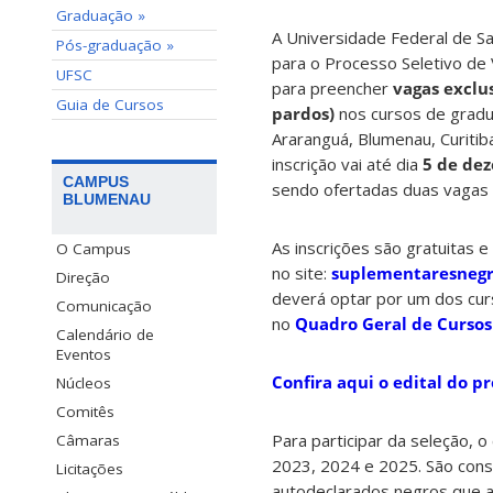
Graduação »
A Universidade Federal de Sa
Pós-graduação »
para o Processo Seletivo d
UFSC
para preencher
vagas exclu
Guia de Cursos
pardos)
nos cursos de grad
Araranguá, Blumenau, Curitiba
inscrição vai até dia
5 de de
CAMPUS
sendo ofertadas duas vagas 
BLUMENAU
As inscrições são gratuitas e
O Campus
no site:
suplementaresnegr
Direção
deverá optar por um dos cur
Comunicação
no
Quadro Geral de Cursos
Calendário de
Eventos
Confira aqui o edital do pr
Núcleos
Comitês
Para participar da seleção, 
Câmaras
2023, 2024 e 2025. São cons
Licitações
autodeclarados negros que 