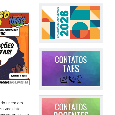
es do Enem em
os candidatos
tencentes a esse