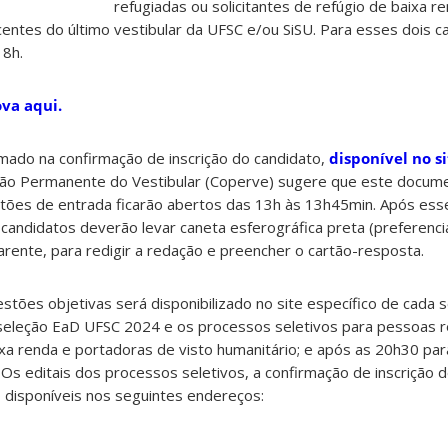
refugiadas ou solicitantes de refúgio de baixa r
tes do último vestibular da UFSC e/ou SiSU. Para esses dois ca
18h.
ova aqui.
rmado na confirmação de inscrição do candidato,
disponível no s
são Permanente do Vestibular (Coperve) sugere que este docume
rtões de entrada ficarão abertos das 13h às 13h45min. Após ess
 candidatos deverão levar caneta esferográfica preta (preferenci
arente, para redigir a redação e preencher o cartão-resposta.
stões objetivas será disponibilizado no site específico de cada se
seleção EaD UFSC 2024 e os processos seletivos para pessoas r
ixa renda e portadoras de visto humanitário; e após as 20h30 par
s editais dos processos seletivos, a confirmação de inscrição de
 disponíveis nos seguintes endereços: