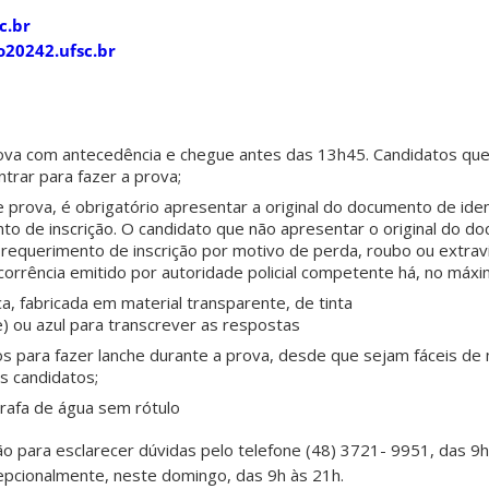
c.br
o20242.ufsc.br
prova com antecedência e chegue antes das 13h45. Candidatos q
trar para fazer a prova;
e prova, é obrigatório apresentar a original do documento de id
to de inscrição. O candidato que não apresentar o original do d
 requerimento de inscrição por motivo de perda, roubo ou extrav
orrência emitido por autoridade policial competente há, no máxim
a, fabricada em material transparente, de tinta
) ou azul para transcrever as respostas
tos para fazer lanche durante a prova, desde que sejam fáceis d
s candidatos;
rrafa de água sem rótulo
 para esclarecer dúvidas pelo telefone (48) 3721- 9951, das 9h
epcionalmente, neste domingo, das 9h às 21h.