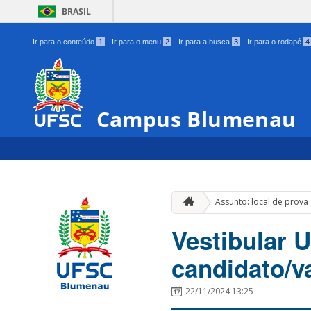
BRASIL
Ir para o conteúdo
1
Ir para o menu
2
Ir para a busca
3
Ir para o rodapé
4
Campus Blumenau
Assunto: local de prova
Vestibular U
candidato/v
22/11/2024 13:25