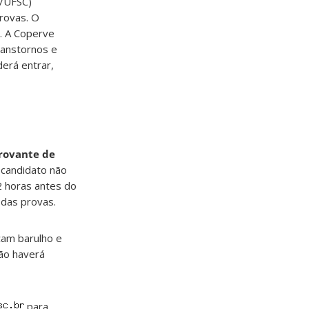
e/UFSC)
provas. O
. A Coperve
ranstornos e
erá entrar,
ovante de
 candidato não
2 horas antes do
 das provas.
çam barulho e
ão haverá
para