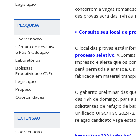
Legislação
concorrem a vagas remanescen
das provas será das 14h às 
PESQUISA
> Consulte seu local de pr
Coordenação
Câmara de Pesquisa
O local das provas está info
e Pós-Graduação
processo seletivo
. A Comis
Laboratórios
impresso e alerta que os po
Bolsistas
será permitida a entrada. Os
Produtividade CNPq
fabricada em material transp
Legislação
Propesq
O gabarito preliminar das que
Oportunidades
das 19h de domingo, para a 
solicitantes de refúgio de ba
Unificado UFSC/IFSC 2024/2. O
EXTENSÃO
relação candidato vaga estão
Coordenação