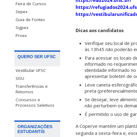
https://ead2024.ufsc.br/
Feira de Cursos
https://refugiados2024.ufs
Sepex
https://vestibularunificad
Guia de Fontes
Sigpex
Dicas aos candidatos
Proex
Verifique seu local de 
às 13h45 não poderão en
QUERO SER UFSC
Para acessar os locais d
informado no requerimen
identidade informado no
Vestibular UFSC
apresentar boletim de oc
SISU
Leve caneta esferográfic
Transferências e
preta (preferencialmente
Retornos
Se desejar, leve alimen
Concursos e
não perturbem os demai
Processos Seletivos
É permitido o uso de ga
A Coperve mantém um plantão
ORGANIZAÇÕES
ESTUDANTIS
segunda a sexta-feira e, exc