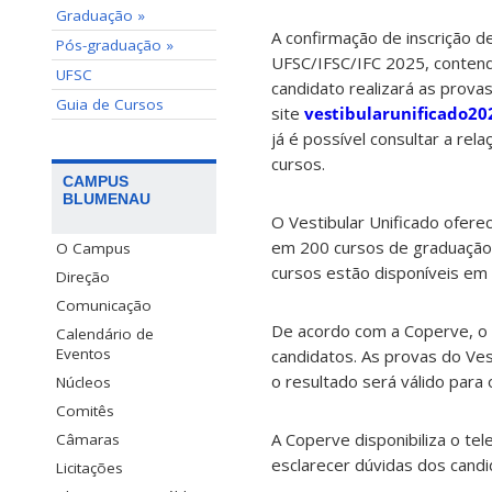
Graduação »
A confirmação de inscrição de
Pós-graduação »
UFSC/IFSC/IFC 2025, contendo
UFSC
candidato realizará as provas
Guia de Cursos
site
vestibularunificado20
já é possível consultar a re
cursos.
CAMPUS
BLUMENAU
O Vestibular Unificado ofere
em 200 cursos de graduação, 
O Campus
cursos estão disponíveis em 
Direção
Comunicação
De acordo com a Coperve, o 
Calendário de
Eventos
candidatos. As provas do Ves
o resultado será válido para
Núcleos
Comitês
A Coperve disponibiliza o te
Câmaras
esclarecer dúvidas dos candi
Licitações