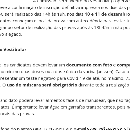
A Comissão Permanente do Vestibular (Coperv
ve a confirmação de inscrição definitiva impressa nos dias das 
SC será realizado das 14h às 19h, nos dias
10 e 11 de dezembro
datos conheçam o local da prova com antecedência para evitar t
egar ao setor de realização das provas após às 13h45min não pod
o alegado.
o Vestibular
va, os candidatos devem levar um
documento com foto
e
compr
no mínimo duas doses ou a dose única da vacina Janssen). Caso o
presentar um teste negativo para Covid-19 de até, no máximo, 7
2. O
uso de máscara será obrigatório
durante toda a realização
candidato poderá levar alimentos fáceis de manusear, que não fa
tos. É importante levar água em garrafas transparentes, pois n
ocais das provas.
lefone do plantão (48) 3721-9951 e o e-mail