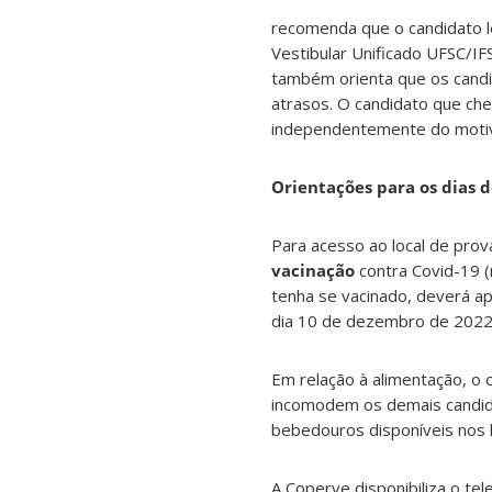
recomenda que o candidato le
Vestibular Unificado UFSC/IF
também orienta que os candi
atrasos. O candidato que ch
independentemente do motiv
Orientações para os dias d
Para acesso ao local de pro
vacinação
contra Covid-19 (
tenha se vacinado, deverá a
dia 10 de dezembro de 202
Em relação à alimentação, o 
incomodem os demais candida
bebedouros disponíveis nos l
A Coperve disponibiliza o te