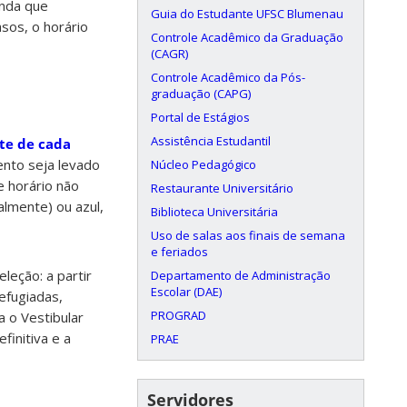
enda que
Guia do Estudante UFSC Blumenau
sos, o horário
Controle Acadêmico da Graduação
(CAGR)
Controle Acadêmico da Pós-
graduação (CAPG)
Portal de Estágios
Assistência Estudantil
ite de cada
nto seja levado
Núcleo Pedagógico
e horário não
Restaurante Universitário
almente) ou azul,
Biblioteca Universitária
Uso de salas aos finais de semana
e feriados
leção: a partir
Departamento de Administração
Escolar (DAE)
efugiadas,
PROGRAD
a o Vestibular
finitiva e a
PRAE
Servidores