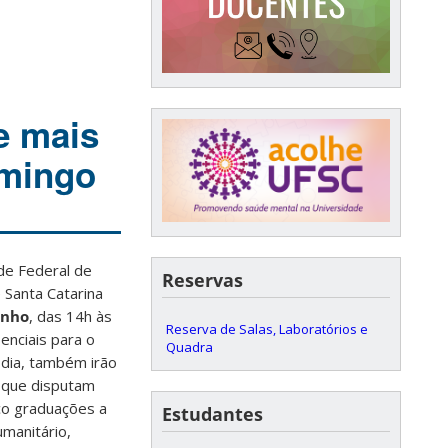
e mais
omingo
de Federal de
Reservas
 Santa Catarina
unho
, das 14h às
Reserva de Salas, Laboratórios e
enciais para o
Quadra
dia, também irão
s que disputam
co graduações a
Estudantes
umanitário,