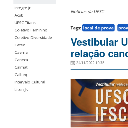
Integre Jr
Notícias da UFSC
Acub
UFSC Titans
Tags:
local de prova
pro
Coletivo Feminino
Vestibular 
Coletivo Diversidade
Catex
relação can
Caema
Caneca
24/11/2022 10:38
Calmat
Calbeq
Intervalo Cultural
Licen Jr.