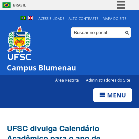
BRASIL
Simplifique!
ACESSIBILIDADE
ALTO CONTRASTE
MAPA DO SITE
Comunica BR
Participe
Acesso à informação
Legislação
Campus Blumenau
Canais
Área Restrita
Administradores do Site
MENU
UFSC divulga Calendário
Acadêmico para o ano de