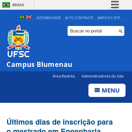
BRASIL
Simplifique!
ACESSIBILIDADE
ALTO CONTRASTE
MAPA DO SITE
Comunica BR
Participe
Acesso à informação
Legislação
Campus Blumenau
Canais
Área Restrita
Administradores do Site
MENU
Últimos dias de inscrição para
o mestrado em Engenharia