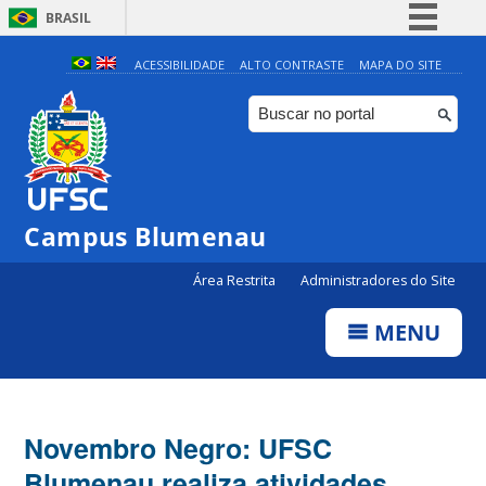
BRASIL
Simplifique!
ACESSIBILIDADE
ALTO CONTRASTE
MAPA DO SITE
Comunica BR
Participe
Acesso à informação
Legislação
Campus Blumenau
Canais
Área Restrita
Administradores do Site
MENU
Novembro Negro: UFSC
Blumenau realiza atividades