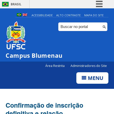
BRASIL
Simplifique!
ACESSIBILIDADE
ALTO CONTRASTE
MAPA DO SITE
Comunica BR
Participe
Acesso à informação
Legislação
Campus Blumenau
Canais
Área Restrita
Administradores do Site
MENU
Confirmação de inscrição
definitiva e relação