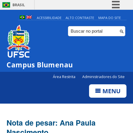
BRASIL
Simplifique!
ACESSIBILIDADE
ALTO CONTRASTE
MAPA DO SITE
Comunica BR
Participe
Acesso à informação
Legislação
Campus Blumenau
Canais
Área Restrita
Administradores do Site
MENU
Nota de pesar: Ana Paula
Nascimento