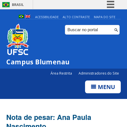
BRASIL
Simplifique!
ACESSIBILIDADE
ALTO CONTRASTE
MAPA DO SITE
Comunica BR
Participe
Acesso à informação
Legislação
Campus Blumenau
Canais
Área Restrita
Administradores do Site
MENU
Nota de pesar: Ana Paula
Nascimento