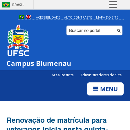
BRASIL
Simplifique!
ACESSIBILIDADE
ALTO CONTRASTE
MAPA DO SITE
Comunica BR
Participe
Acesso à informação
Legislação
Campus Blumenau
Canais
Área Restrita
Administradores do Site
MENU
Renovação de matrícula para
veteranos inicia nesta quinta-