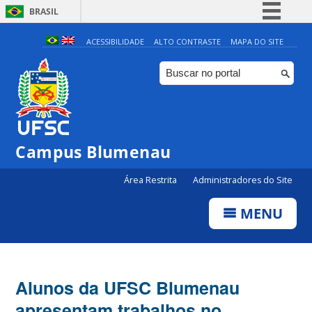
BRASIL
Simplifique!
ACESSIBILIDADE
ALTO CONTRASTE
MAPA DO SITE
Comunica BR
Participe
Acesso à informação
Legislação
Campus Blumenau
Canais
Área Restrita
Administradores do Site
MENU
Alunos da UFSC Blumenau
apresentam trabalhos no