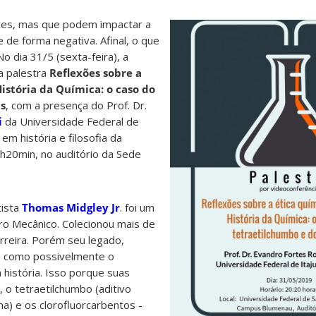
ntes, mas que podem impactar a
de forma negativa. Afinal, o que
No dia 31/5 (sexta-feira), a
a palestra
Reflexões sobre a
História da Química: o caso do
s
, com a presença do Prof. Dr.
i
da Universidade Federal de
 em história e filosofia da
0h20min, no auditório da Sede
tista
Thomas Midgley Jr
. foi um
ro Mecânico. Colecionou mais de
rreira. Porém seu legado,
do como possivelmente o
 história. Isso porque suas
o tetraetilchumbo (aditivo
ina) e os clorofluorcarbentos -