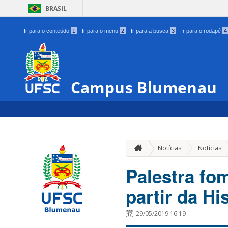
BRASIL
Ir para o conteúdo
1
Ir para o menu
2
Ir para a busca
3
Ir para o rodapé
4
Campus Blumenau
Notícias
Notícias
Palestra fo
partir da Hi
29/05/2019 16:19