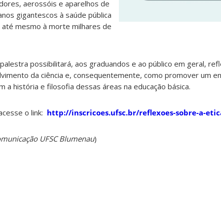
adores, aerossóis e aparelhos de
anos gigantescos à saúde pública
o até mesmo à morte milhares de
alestra possibilitará, aos graduandos e ao público em geral, ref
olvimento da ciência e, consequentemente, como promover um en
 a história e filosofia dessas áreas na educação básica.
 acesse o link:
http://inscricoes.ufsc.br/reflexoes-sobre-a-eti
Comunicação UFSC Blumenau
)