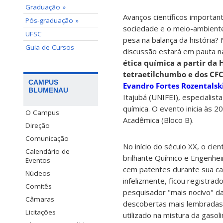
Graduação »
Avanços científicos importa
Pós-graduação »
sociedade e o meio-ambiente 
UFSC
pesa na balança da história? 
Guia de Cursos
discussão estará em pauta n
ética química a partir da 
tetraetilchumbo e dos CFC
CAMPUS
Evandro Fortes Rozentalsk
BLUMENAU
Itajubá (UNIFEI), especialista
química. O evento inicia às 2
O Campus
Acadêmica (Bloco B).
Direção
Comunicação
No início do século XX, o cien
Calendário de
brilhante Químico e Engenhei
Eventos
cem patentes durante sua ca
Núcleos
infelizmente, ficou registra
Comitês
pesquisador "mais nocivo" da
Câmaras
descobertas mais lembradas, 
Licitações
utilizado na mistura da gasol