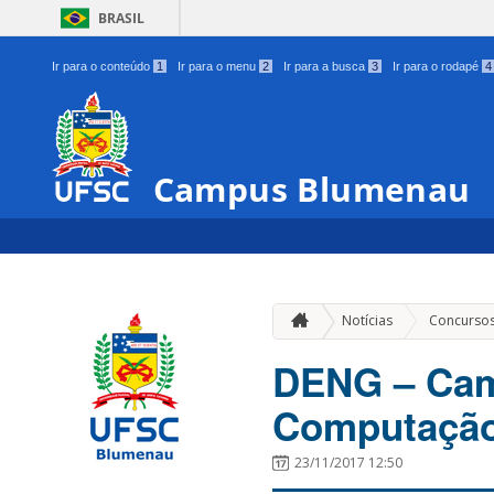
BRASIL
Ir para o conteúdo
1
Ir para o menu
2
Ir para a busca
3
Ir para o rodapé
4
Campus Blumenau
Notícias
Concurso
DENG – Cam
Computação
23/11/2017 12:50