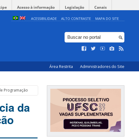
cipe
Acesso à informação
Legislação
Canais
ACESSIBILIDADE
ALTO CONTRASTE
MAPA DO SITE
Área Restrita
Administradores do Site
de Programação
cia da
ção