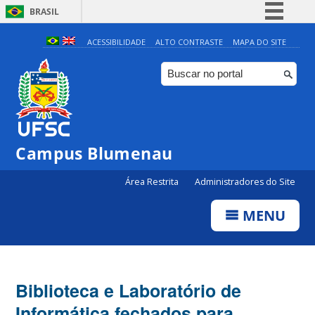
BRASIL
Simplifique!
ACESSIBILIDADE
ALTO CONTRASTE
MAPA DO SITE
Comunica BR
Participe
Acesso à informação
Legislação
Campus Blumenau
Canais
Área Restrita
Administradores do Site
MENU
Biblioteca e Laboratório de
Informática fechados para