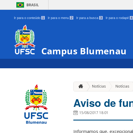
BRASIL
Ir para o conteúdo
1
Ir para o menu
2
Ir para a busca
3
Ir para o rodapé
4
Campus Blumenau
Notícias
Notícias
Aviso de fu
15/08/2017 18:01
Informamos que, excepcionalm