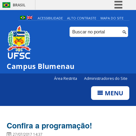
BRASIL
Simplifique!
ACESSIBILIDADE
ALTO CONTRASTE
MAPA DO SITE
Comunica BR
Participe
Acesso à informação
Legislação
Campus Blumenau
Canais
Área Restrita
Administradores do Site
MENU
Confira a programação!
27/07/2017 14:37