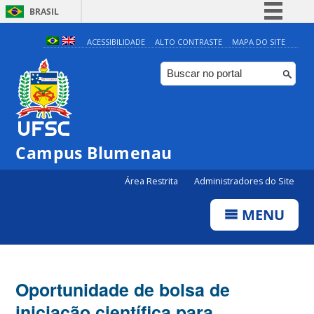
BRASIL
Simplifique!
ACESSIBILIDADE
ALTO CONTRASTE
MAPA DO SITE
Comunica BR
Participe
Acesso à informação
Legislação
Campus Blumenau
Canais
Área Restrita
Administradores do Site
MENU
Oportunidade de bolsa de
iniciação científica para