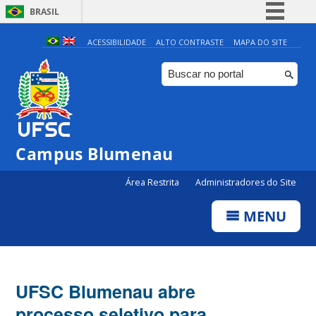
BRASIL
Simplifique!
ACESSIBILIDADE
ALTO CONTRASTE
MAPA DO SITE
Comunica BR
Participe
Acesso à informação
Legislação
Campus Blumenau
Canais
Área Restrita
Administradores do Site
MENU
UFSC Blumenau abre
processo seletivo para