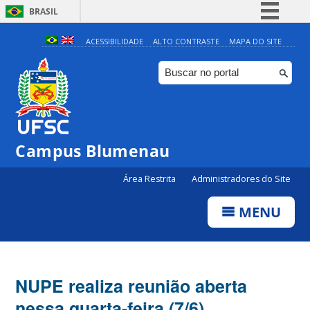
BRASIL
Simplifique!
ACESSIBILIDADE
ALTO CONTRASTE
MAPA DO SITE
Comunica BR
Participe
Acesso à informação
Legislação
Campus Blumenau
Canais
Área Restrita
Administradores do Site
MENU
NUPE realiza reunião aberta
nessa quarta-feira (7/6)