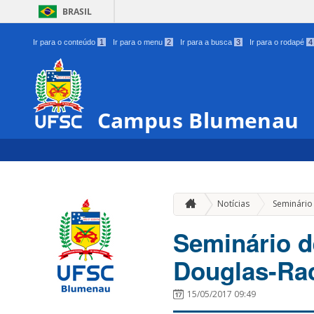
BRASIL
Ir para o conteúdo
1
Ir para o menu
2
Ir para a busca
3
Ir para o rodapé
4
Campus Blumenau
Notícias
Seminário
Seminário d
Douglas-Rac
15/05/2017 09:49