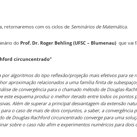
ra, retornaremos com os ciclos de
Seminários de Matemática.
inário do
Prof. Dr. Roger Behling (UFSC – Blumenau)
que vai f
hford circuncentrado"
or algoritmos do tipo reflexão/projeção mais efetivos para se r
r aproximação relacionados a uma família finita de subespaços 
nálise de convergência para o chamado método de Douglas-Rach
e este esquema produz o melhor iterado entre todos os pontos p
sivas. Além de superar a principal desvantagem da extensão nat
 para o caso de mais de dois conjuntos, a saber, a convergência
do de Douglas-Rachford circuncentrado converge para uma soluç
minar sobre o caso não afim e experimentos numéricos para dois 