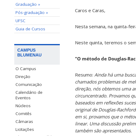
Graduação »
Caros e Caras,
Pós-graduação »
UFSC
Nesta semana, na quinta-fei
Guia de Cursos
Neste quinta, teremos o sem
CAMPUS
BLUMENAU
"O método de Douglas-Rac
O Campus
Resumo:
Ainda há uma busca p
Direção
chamados problemas de melho
Comunicação
direção, nós obtemos uma a
Calendário de
circuncentrado. Provamos qu
Eventos
baseados em reflexões suces
Núcleos
original de Douglas-Rachford
Comitês
em si, provamos que o méto
Câmaras
linear. Uma discussão preli
Licitações
também são apresentados.