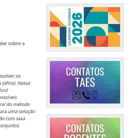
alar sobre a
esolver os
(afins). Nessa
ford
ossíveis
ural do método
 para uma solução
ão com taxa
conjuntos