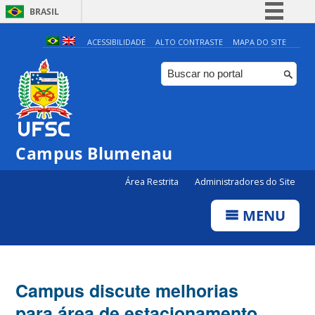
BRASIL
Simplifique!
ACESSIBILIDADE
ALTO CONTRASTE
MAPA DO SITE
Comunica BR
Participe
Acesso à informação
Legislação
Campus Blumenau
Canais
Área Restrita
Administradores do Site
MENU
Campus discute melhorias
para área de estacionamento