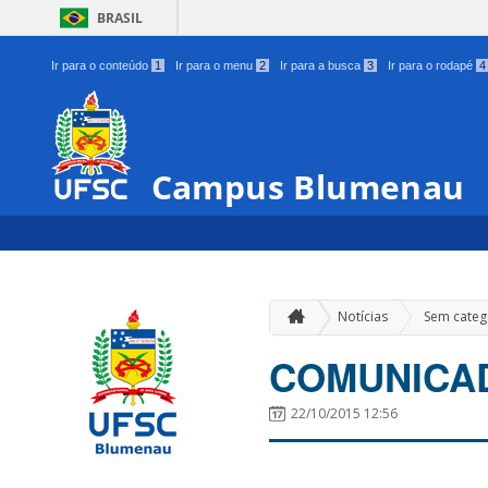
BRASIL
Ir para o conteúdo
1
Ir para o menu
2
Ir para a busca
3
Ir para o rodapé
4
Campus Blumenau
Notícias
Sem categ
COMUNICA
22/10/2015 12:56