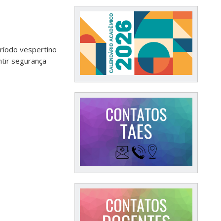
ríodo vespertino
ntir segurança