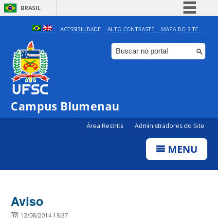
BRASIL
Simplifique!
ACESSIBILIDADE
ALTO CONTRASTE
MAPA DO SITE
Comunica BR
Participe
Acesso à informação
Legislação
Campus Blumenau
Canais
Área Restrita
Administradores do Site
MENU
Aviso
12/08/2014 18:37