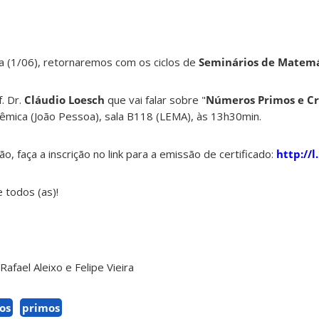
a (1/06), retornaremos com os ciclos de
Seminários de Matem
. Dr.
Cláudio Loesch
que vai falar sobre "
Números Primos e Cr
dêmica (João Pessoa), sala B118 (LEMA), às 13h30min.
o, faça a inscrição no link para a emissão de certificado:
http://l
 todos (as)!
afael Aleixo e Felipe Vieira
os
primos