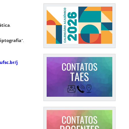
ática
.
iptografia
".
.ufsc.br/j