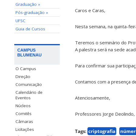
Graduação »
Caros e Caras,
Pós-graduação »
UFSC
Nesta semana, na quinta-feir
Guia de Cursos
Teremos o seminário do Prof
A palestra será na sede aca
CAMPUS
BLUMENAU
Para confirmar sua participaçã
O Campus
Direção
Contamos com a presença de
Comunicação
Calendário de
Atenciosamente,
Eventos
Núcleos
Professores Jorge Deolindo, R
Comitês
Câmaras
Licitações
Tags:
criptografia
númer