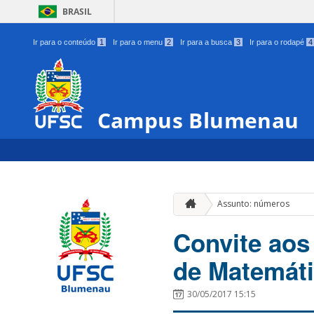
BRASIL
Ir para o conteúdo
1
Ir para o menu
2
Ir para a busca
3
Ir para o rodapé
4
Campus Blumenau
Assunto: números
Convite aos
de Matemát
30/05/2017 15:15