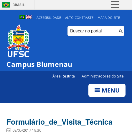
BRASIL
Simplifique!
ACESSIBILIDADE
ALTO CONTRASTE
MAPA DO SITE
Comunica BR
Participe
Acesso à informação
Legislação
Campus Blumenau
Canais
Área Restrita
Administradores do Site
MENU
Formulário_de_Visita_Técnica
08/05/2017 19:30