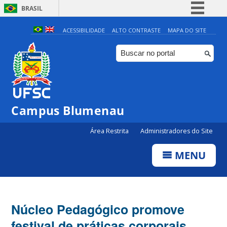
BRASIL
Simplifique!
ACESSIBILIDADE
ALTO CONTRASTE
MAPA DO SITE
Comunica BR
Participe
Acesso à informação
Legislação
Campus Blumenau
Canais
Área Restrita
Administradores do Site
MENU
Núcleo Pedagógico promove
festival de práticas corporais