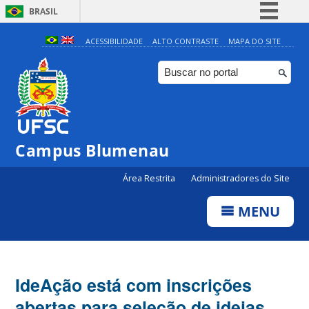
BRASIL
Simplifique!
ACESSIBILIDADE
ALTO CONTRASTE
MAPA DO SITE
Comunica BR
Participe
Acesso à informação
Legislação
Campus Blumenau
Canais
Área Restrita
Administradores do Site
MENU
IdeAção está com inscrições
abertas para seleção de ideias