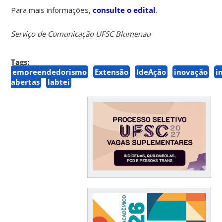
Para mais informações,
consulte o edital
.
Serviço de Comunicação UFSC Blumenau
Tags:
empreendedorismo
Extensão
IdeAção
inovação
i
abertas
labtei