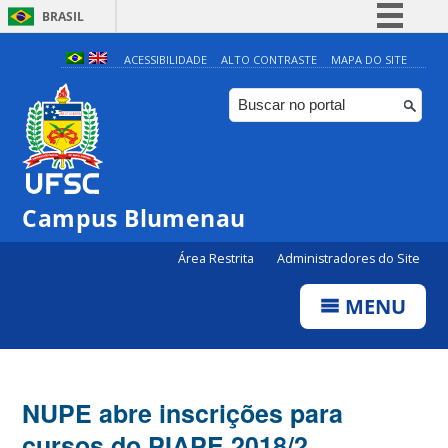
BRASIL
Simplifique!
ACESSIBILIDADE
ALTO CONTRASTE
MAPA DO SITE
Comunica BR
Participe
Acesso à informação
Legislação
Campus Blumenau
Canais
Área Restrita
Administradores do Site
MENU
NUPE abre inscrições para
cursos do PIAPE 2018/2