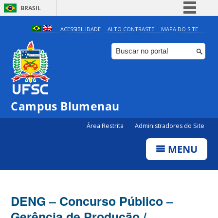
BRASIL
Simplifique!
ACESSIBILIDADE
ALTO CONTRASTE
MAPA DO SITE
Comunica BR
Participe
Acesso à informação
Legislação
Campus Blumenau
Canais
Área Restrita
Administradores do Site
MENU
DENG – Concurso Público –
Gerência de Produção /