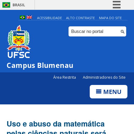
BRASIL
Simplifique!
ACESSIBILIDADE
ALTO CONTRASTE
MAPA DO SITE
Comunica BR
Participe
Acesso à informação
Legislação
Campus Blumenau
Canais
Área Restrita
Administradores do Site
MENU
Uso e abuso da matemática
pelas ciências naturais será