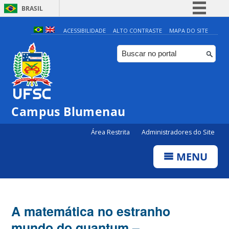
BRASIL
Simplifique!
ACESSIBILIDADE
ALTO CONTRASTE
MAPA DO SITE
Comunica BR
Participe
Acesso à informação
Legislação
Campus Blumenau
Canais
Área Restrita
Administradores do Site
MENU
A matemática no estranho
mundo do quantum –