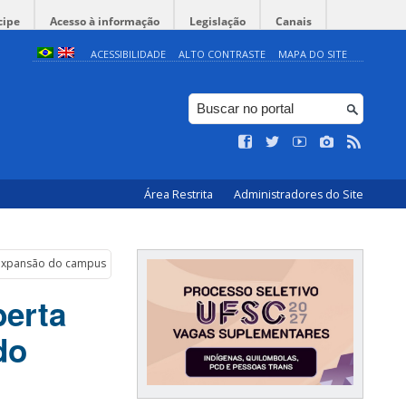
cipe
Acesso à informação
Legislação
Canais
ACESSIBILIDADE
ALTO CONTRASTE
MAPA DO SITE
Área Restrita
Administradores do Site
r expansão do campus
berta
do