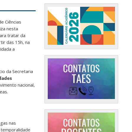
e Ciências
iza nesta
ara tratar da
ir das 15h, na
idada a
cio da Secretaria
dades
lvimento nacional,
eas.
agas nas
 temporalidade