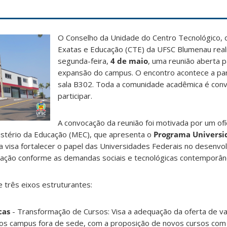
O Conselho da Unidade do Centro Tecnológico, d
Exatas e Educação (CTE) da UFSC Blumenau real
segunda-feira,
4 de maio
, uma reunião aberta p
expansão do campus. O encontro acontece a part
sala B302. Toda a comunidade acadêmica é conv
participar.
A convocação da reunião foi motivada por um ofí
istério da Educação (MEC), que apresenta o
Programa Universi
tiva visa fortalecer o papel das Universidades Federais no desenvo
uação conforme as demandas sociais e tecnológicas contemporân
 três eixos estruturantes:
cas
- Transformação de Cursos: Visa a adequação da oferta de v
aos campus fora de sede, com a proposição de novos cursos com