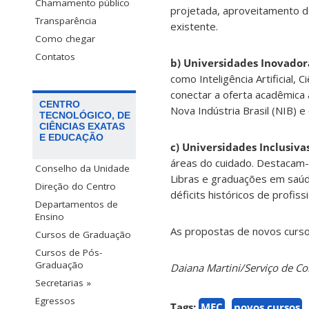
Chamamento público
projetada, aproveitamento do
Transparência
existente.
Como chegar
Contatos
b) Universidades Inovador
como Inteligência Artificial
conectar a oferta acadêmica a
CENTRO
Nova Indústria Brasil (NIB) e 
TECNOLÓGICO, DE
CIÊNCIAS EXATAS
E EDUCAÇÃO
c) Universidades Inclusivas
áreas do cuidado. Destacam-
Conselho da Unidade
Libras e graduações em saúde 
Direção do Centro
déficits históricos de profis
Departamentos de
Ensino
As propostas de novos curs
Cursos de Graduação
Cursos de Pós-
Graduação
Daiana Martini/Serviço de 
Secretarias »
Egressos
Tags:
MEC
novos cursos