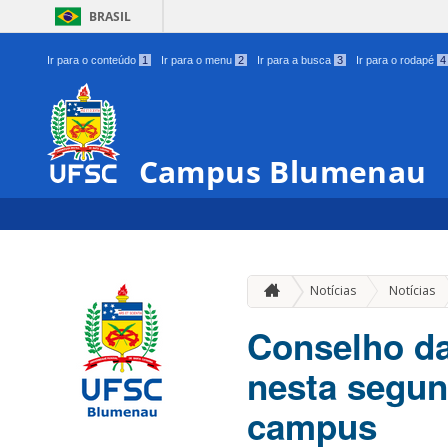
BRASIL
Ir para o conteúdo
1
Ir para o menu
2
Ir para a busca
3
Ir para o rodapé
4
Campus Blumenau
Notícias
Notícias
Conselho da
nesta segun
campus