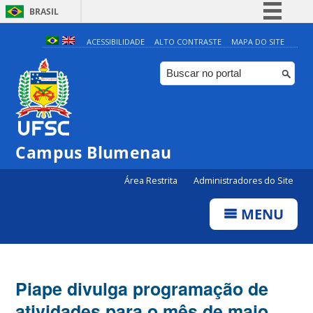
BRASIL
Simplifique!
ACESSIBILIDADE
ALTO CONTRASTE
MAPA DO SITE
Comunica BR
Participe
Acesso à informação
Legislação
Campus Blumenau
Canais
Área Restrita
Administradores do Site
MENU
Piape divulga programação de
atividades para o mês de maio