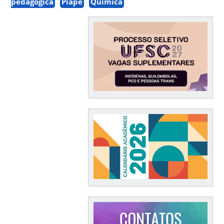
pedagógica
Piape
Química