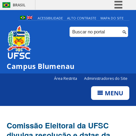
BRASIL
Simplifique!
ACESSIBILIDADE
ALTO CONTRASTE
MAPA DO SITE
Comunica BR
Participe
Acesso à informação
Legislação
Campus Blumenau
Canais
Área Restrita
Administradores do Site
MENU
Comissão Eleitoral da UFSC
divulga resolução e datas da