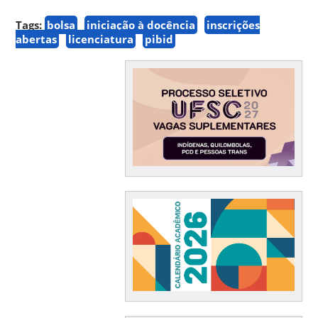
Tags:
bolsa
iniciação à docência
inscrições
abertas
licenciatura
pibid