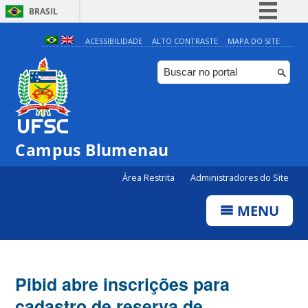
BRASIL
Simplifique!
ACESSIBILIDADE
ALTO CONTRASTE
MAPA DO SITE
Comunica BR
Participe
Acesso à informação
Legislação
Campus Blumenau
Canais
Área Restrita
Administradores do Site
MENU
Pibid abre inscrições para
cadastro de reserva de