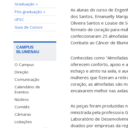
Graduação »
As alunas do curso de Engen
Pós-graduação »
dos Santos, Emanuelly Marques
UFSC
Oliveira Santos e Louise de
Guia de Cursos
formato de coração para mul
confeccionaram 25 almofada
Combate ao Câncer de Blume
CAMPUS
BLUMENAU
Conhecidas como “Almofadas 
oferecem conforto, apoio e al
O Campus
inchaço e atrito na axila, e a
Direção
mulheres que fizeram a retir
Comunicação
coração, as almofadas são m
Calendário de
encaixarem melhor nas axilas
Eventos
Núcleos
As peças foram produzidas na
Comitês
ministrada pela professora G
Câmaras
Laboratório de Desenvolvime
Licitações
doados por empresas da regi