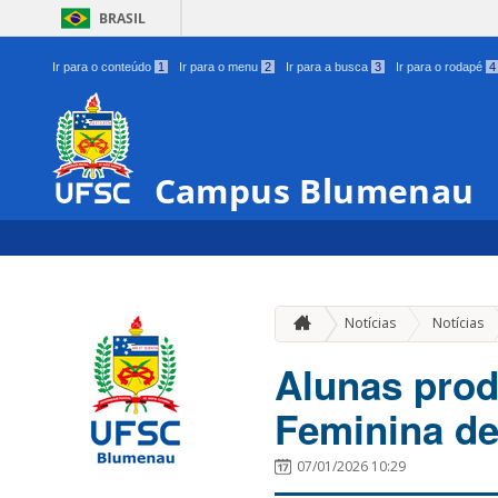
BRASIL
Ir para o conteúdo
1
Ir para o menu
2
Ir para a busca
3
Ir para o rodapé
4
Campus Blumenau
Notícias
Notícias
Alunas pro
Feminina d
07/01/2026 10:29