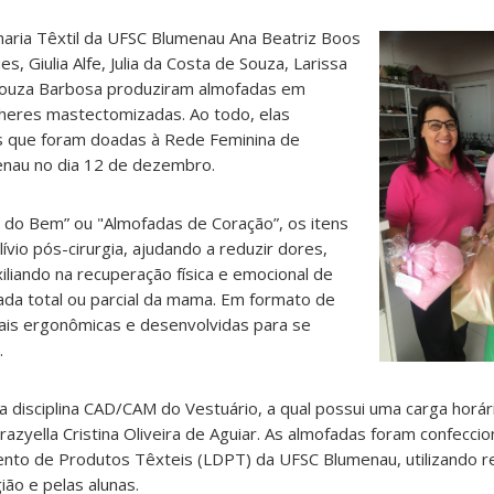
haria Têxtil da UFSC Blumenau Ana Beatriz Boos
, Giulia Alfe, Julia da Costa de Souza, Larissa
 Souza Barbosa produziram almofadas em
heres mastectomizadas. Ao todo, elas
s que foram doadas à Rede Feminina de
nau no dia 12 de dezembro.
do Bem” ou "Almofadas de Coração”, os itens
ívio pós-cirurgia, ajudando a reduzir dores,
uxiliando na recuperação física e emocional de
ada total ou parcial da mama. Em formato de
ais ergonômicas e desenvolvidas para se
.
 disciplina CAD/CAM do Vestuário, a qual possui uma carga horár
razyella Cristina Oliveira de Aguiar. As almofadas foram confecci
nto de Produtos Têxteis (LDPT) da UFSC Blumenau, utilizando re
ão e pelas alunas.