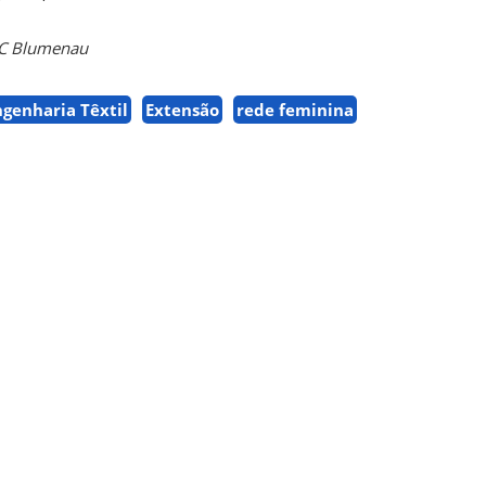
SC Blumenau
ngenharia Têxtil
Extensão
rede feminina