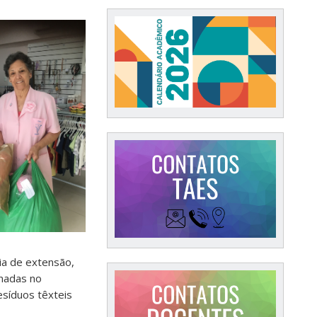
ia de extensão,
onadas no
síduos têxteis