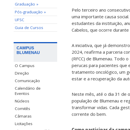
Graduação »
Pelo terceiro ano consecuti
Pós-graduação »
uma importante causa social.
UFSC
estudantes da instituição, a
Guia de Cursos
Cabelos, que ocorre durante
A iniciativa, que já demons
CAMPUS
2024, reafirma a parceria c
BLUMENAU
(RFCC) de Blumenau. Todo o 
perucas para pacientes que e
O Campus
tratamento oncológico, um g
Direção
estar e a recuperação da aut
Comunicação
Calendário de
Eventos
Neste mês, até o dia 31 de 
população de Blumenau e regi
Núcleos
transformar vidas. Cada gest
Comitês
corrente do bem.
Câmaras
Licitações
Como participar da camp