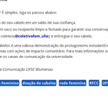
 É simples. Siga os passos abaixo:
do seu cabelo em um salão de sua confiança.
 saco ou recipiente limpo e fechado para garantir sua conserva
coletivo(
@coletivofem_ufsc
) e entregue o seu cabelo.
belos é uma valiosa demonstração do protagonismo estudantil 
au com ações de impacto comunitário. Para mais informações 
e os canais de comunicação da universidade.
o de Comunicação UFSC Blumenau
o Feminino
doação de cabelos
rede feminina
RFCC
UF