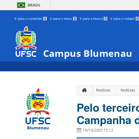
BRASIL
Ir para o conteúdo
1
Ir para o menu
2
Ir para a busca
3
Ir para o rodapé
4
Campus Blumenau
Notícias
Notícias
Pelo tercei
Campanha d
16/10/2025 15:12