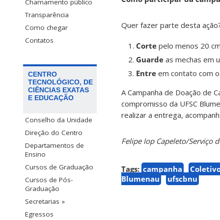
Chamamento público
Transparência
Quer fazer parte desta ação?
Como chegar
Contatos
Corte
pelo menos 20 cm 
Guarde
as mechas em um
Entre
em contato com o 
CENTRO
TECNOLÓGICO, DE
CIÊNCIAS EXATAS
A Campanha de Doação de Ca
E EDUCAÇÃO
compromisso da UFSC Blumen
realizar a entrega, acompanh
Conselho da Unidade
Direção do Centro
Felipe Iop Capeleto/Serviç
Departamentos de
Ensino
Cursos de Graduação
Tags:
campanha
Coletiv
Blumenau
ufscbnu
Cursos de Pós-
Graduação
Secretarias »
Egressos