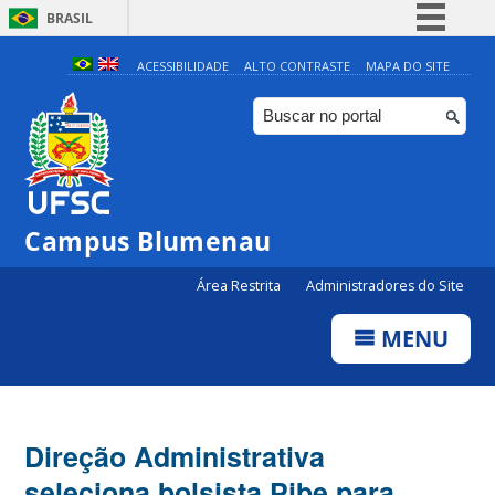
BRASIL
Simplifique!
ACESSIBILIDADE
ALTO CONTRASTE
MAPA DO SITE
Comunica BR
Participe
Acesso à informação
Legislação
Campus Blumenau
Canais
Área Restrita
Administradores do Site
MENU
Direção Administrativa
seleciona bolsista Pibe para