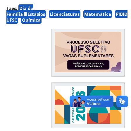
Tags:
Dia da
Família
Estágios
Licenciaturas
Matemática
PIBID
UFSC
Química