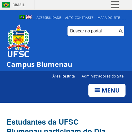
BRASIL
Simplifique!
ACESSIBILIDADE
ALTO CONTRASTE
MAPA DO SITE
Comunica BR
Participe
Acesso à informação
Legislação
Campus Blumenau
Canais
Área Restrita
Administradores do Site
MENU
Estudantes da UFSC
Blumenau participam do Dia