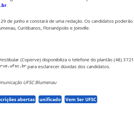
.br
.
a 29 de junho e constará de uma redação. Os candidatos poderão 
enau, Curitibanos, Florianópolis e Joinville.
tibular (Coperve) disponibiliza o telefone do plantão (48) 372
para esclarecer dúvidas dos candidatos.
Comunicação UFSC Blumenau
scrições abertas
unificado
Vem Ser UFSC