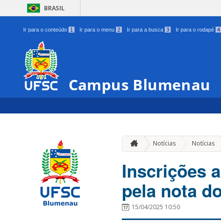
BRASIL
Ir para o conteúdo
1
Ir para o menu
2
Ir para a busca
3
Ir para o rodapé
4
Campus Blumenau
Notícias
Notícias
Inscrições 
pela nota d
15/04/2025 10:50