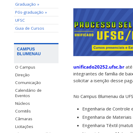
Graduação »
Pós-graduação »
UFSC
Guia de Cursos
CAMPUS
BLUMENAU
unificado20252.ufsc.br
até
O Campus
integrantes de família de b
Direção
solicitar a isenção desse pag
Comunicação
Calendário de
Eventos
No Campus Blumenau da UFSC,
Núcleos
Engenharia de Controle e
Comitês
Engenharia de Materiais 
Câmaras
Engenharia Têxtil (matut
Licitações