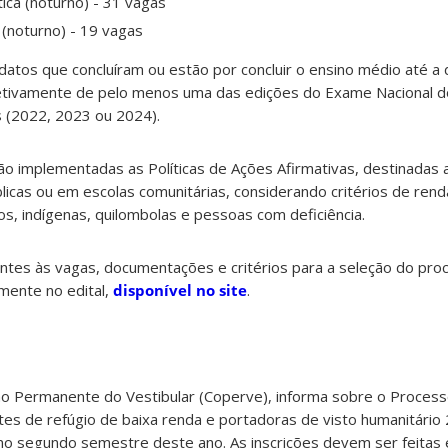
ica (noturno) - 31 vagas
(noturno) - 19 vagas
atos que concluíram ou estão por concluir o ensino médio até a 
fetivamente de pelo menos uma das edições do Exame Nacional d
s (2022, 2023 ou 2024).
ão implementadas as Políticas de Ações Afirmativas, destinadas 
icas ou em escolas comunitárias, considerando critérios de rend
s, indígenas, quilombolas e pessoas com deficiência.
ntes às vagas, documentações e critérios para a seleção do pro
mente no edital,
disponível no site
.
o Permanente do Vestibular (Coperve), informa sobre o Processo
ntes de refúgio de baixa renda e portadoras de visto humanitário
o segundo semestre deste ano. As inscrições devem ser feitas