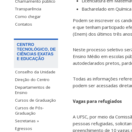
Licenciatura em Matemát
Chamamento público
Bacharelado em Química 
Transparência
Como chegar
Podem se inscrever os candid
Contatos
e que tenham participado e
(Enem) dos últimos três ano
CENTRO
Neste processo seletivo ser
TECNOLÓGICO, DE
CIÊNCIAS EXATAS
Ensino Médio em escolas públ
E EDUCAÇÃO
autodeclarados pretos, pardo
Conselho da Unidade
Todas as informações refere
Direção do Centro
podem ser acessadas direta
Departamentos de
Ensino
Cursos de Graduação
Vagas para refugiados
Cursos de Pós-
Graduação
A UFSC, por meio da Comissã
Secretarias »
pessoas refugiadas, solicita
Egressos
preenchimento de 10 vagas n