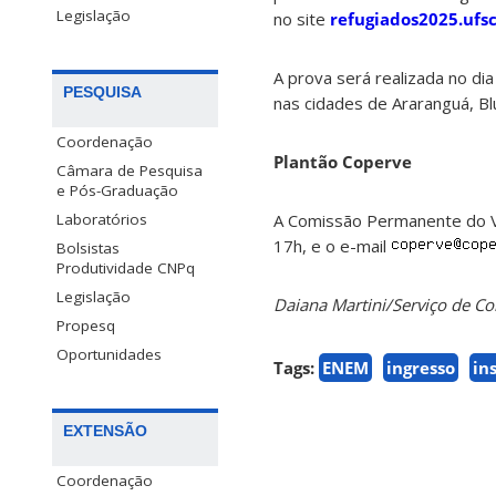
Legislação
no site
refugiados2025.ufsc
A prova será realizada no di
PESQUISA
nas cidades de Araranguá, Blum
Coordenação
Plantão Coperve
Câmara de Pesquisa
e Pós-Graduação
A Comissão Permanente do Ves
Laboratórios
17h, e o e-mail
Bolsistas
Produtividade CNPq
Legislação
Daiana Martini/Serviço de 
Propesq
Oportunidades
Tags:
ENEM
ingresso
in
EXTENSÃO
Coordenação