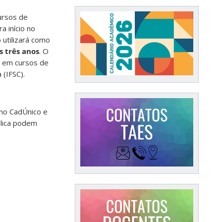
ursos de
a início no
 utilizará como
 três anos
. O
 em cursos de
 (IFSC).
e
s no CadÚnico e
blica podem