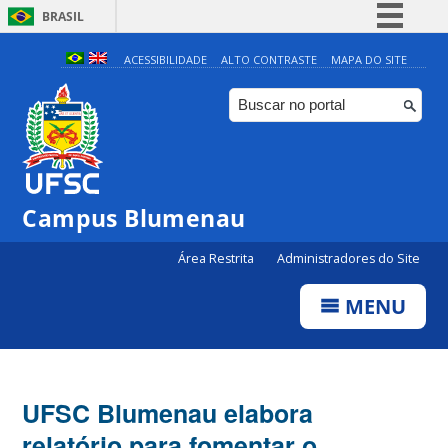
BRASIL
Simplifique!
ACESSIBILIDADE
ALTO CONTRASTE
MAPA DO SITE
Comunica BR
Participe
Acesso à informação
Legislação
Campus Blumenau
Canais
Área Restrita
Administradores do Site
MENU
UFSC Blumenau elabora
relatório para fomentar o