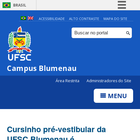
BRASIL
Simplifique!
ACESSIBILIDADE
ALTO CONTRASTE
MAPA DO SITE
Comunica BR
Participe
Acesso à informação
Legislação
Campus Blumenau
Canais
Área Restrita
Administradores do Site
MENU
Cursinho pré-vestibular da
UFSC Blumenau é