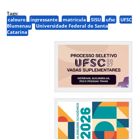
Tags:
calouro
ingressante
matrícula
SISU
ufsc
UFSC
Blumenau
Universidade Federal de Santa
Catarina