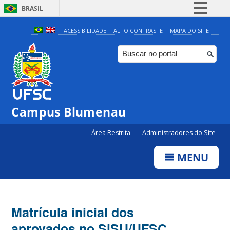
BRASIL
Simplifique!
ACESSIBILIDADE
ALTO CONTRASTE
MAPA DO SITE
Comunica BR
Participe
Acesso à informação
Legislação
Campus Blumenau
Canais
Área Restrita
Administradores do Site
MENU
Matrícula inicial dos
aprovados no SiSU/UFSC