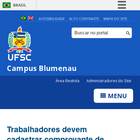
BRASIL
Simplifique!
ACESSIBILIDADE
ALTO CONTRASTE
MAPA DO SITE
Comunica BR
Participe
Acesso à informação
Legislação
Campus Blumenau
Canais
Área Restrita
Administradores do Site
MENU
Trabalhadores devem
cadastrar comprovante de