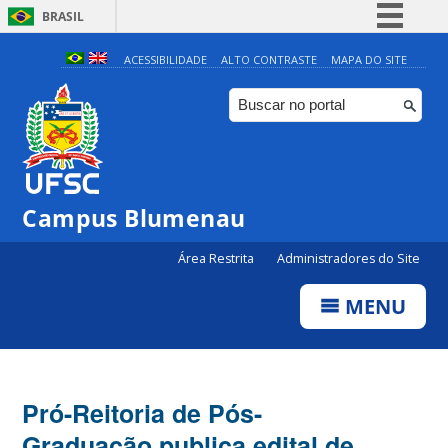
BRASIL
Simplifique!
ACESSIBILIDADE
ALTO CONTRASTE
MAPA DO SITE
Comunica BR
Participe
Acesso à informação
Legislação
Campus Blumenau
Canais
Área Restrita
Administradores do Site
MENU
Pró-Reitoria de Pós-
Graduação publica edital de