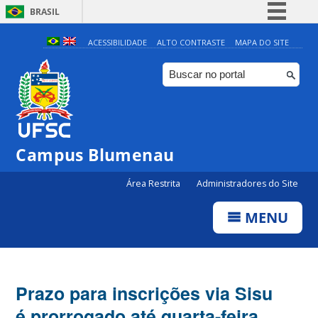
BRASIL
Simplifique!
ACESSIBILIDADE
ALTO CONTRASTE
MAPA DO SITE
Comunica BR
Participe
Acesso à informação
Legislação
Campus Blumenau
Canais
Área Restrita
Administradores do Site
MENU
Prazo para inscrições via Sisu
é prorrogado até quarta-feira,