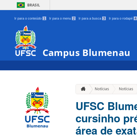
BRASIL
Ir para o conteúdo
1
Ir para o menu
2
Ir para a busca
3
Ir para o rodapé
4
Campus Blumenau
Notícias
Notícias
UFSC Blumen
cursinho pr
área de exa