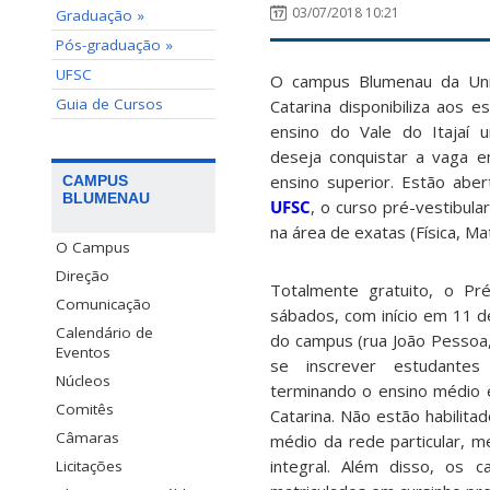
03/07/2018 10:21
Graduação »
Pós-graduação »
UFSC
O campus Blumenau da Uni
Guia de Cursos
Catarina disponibiliza aos 
ensino do Vale do Itajaí
deseja conquistar a vaga e
ensino superior. Estão aber
CAMPUS
BLUMENAU
UFSC
, o curso pré-vestibul
na área de exatas (Física, Ma
O Campus
Direção
Totalmente gratuito, o Pr
Comunicação
sábados, com início em 11 
Calendário de
do campus (rua João Pessoa,
Eventos
se inscrever estudante
Núcleos
terminando o ensino médio 
Comitês
Catarina. Não estão habilita
Câmaras
médio da rede particular, 
integral. Além disso, os 
Licitações