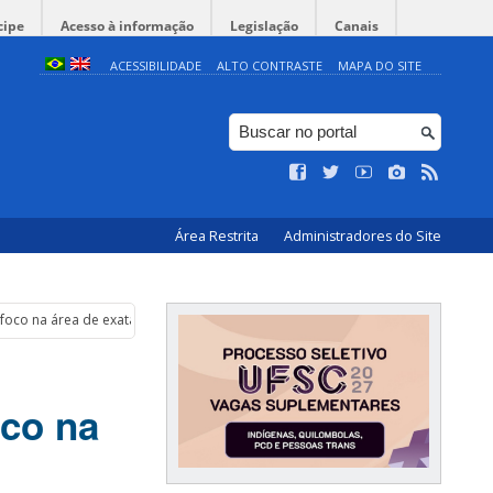
cipe
Acesso à informação
Legislação
Canais
ACESSIBILIDADE
ALTO CONTRASTE
MAPA DO SITE
Área Restrita
Administradores do Site
 foco na área de exatas
oco na