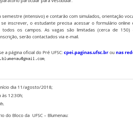
aratório particular para vestibular.
 semestre (intensivo) e contarão com simulados, orientação voca
a se inscrever, o estudante precisa acessar o formulário online
e todos os campos. As vagas são limitadas (cerca de 150) 
nscrição, serão contactados via e-mail.
e a página oficial do Pré UFSC:
cpei.paginas.ufsc.br
ou
nas red
.
nício dia 11/agosto/2018;
h às 12:30h;
0h.
ório do Bloco da UFSC – Blumenau: