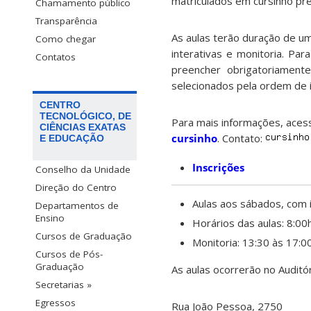
matriculados em cursinho prep
Chamamento público
Transparência
As aulas terão duração de um
Como chegar
interativas e monitoria. Par
Contatos
preencher obrigatoriament
selecionados pela ordem de i
CENTRO
TECNOLÓGICO, DE
Para mais informações, acess
CIÊNCIAS EXATAS
cursinho
. Contato:
E EDUCAÇÃO
Inscrições
Conselho da Unidade
Direção do Centro
Aulas aos sábados, com i
Departamentos de
Ensino
Horários das aulas: 8:00
Cursos de Graduação
Monitoria: 13:30 às 17:0
Cursos de Pós-
Graduação
As aulas ocorrerão no Audit
Secretarias »
Egressos
Rua João Pessoa, 2750