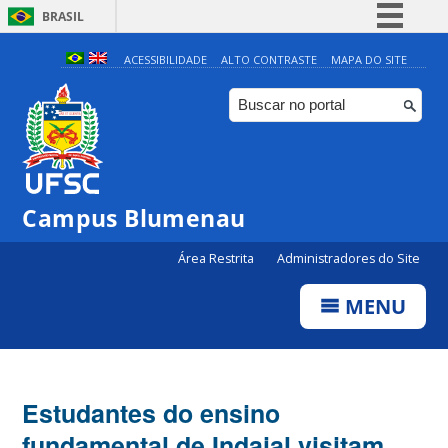
BRASIL
Simplifique!
ACESSIBILIDADE
ALTO CONTRASTE
MAPA DO SITE
Comunica BR
Participe
Acesso à informação
Legislação
Campus Blumenau
Canais
Área Restrita
Administradores do Site
MENU
Estudantes do ensino
fundamental de Indaial visitam