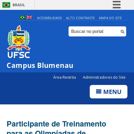
BRASIL
Simplifique!
ACESSIBILIDADE
ALTO CONTRASTE
MAPA DO SITE
Comunica BR
Participe
Acesso à informação
Legislação
Campus Blumenau
Canais
Área Restrita
Administradores do Site
MENU
Participante de Treinamento
para as Olimpíadas de