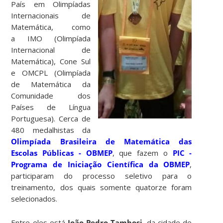
País em Olimpíadas
Internacionais de
Matemática, como
a IMO (Olimpíada
Internacional de
Matemática), Cone Sul
e OMCPL (Olimpíada
de Matemática da
Comunidade dos
Países de Língua
Portuguesa). Cerca de
480 medalhistas da
Olimpíada Brasileira de Matemática das
Escolas Públicas - OBMEP
, que fazem o
PIC -
Programa de Iniciação Científica da OBMEP
,
participaram do processo seletivo para o
treinamento, dos quais somente quatorze foram
selecionados.
Entre eles está
João Pedro Tambosi
, da cidade de